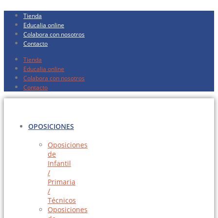
Ir
Tienda
al
Educalia online
contenido
Colabora con nosotros
Contacto
Tienda
Educalia online
Colabora con nosotros
Contacto
OPOSICIONES
Oposiciones
de
Infantil
/
Primaria
/
Técnicos
Oposiciones