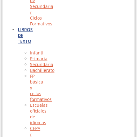
de
Secundaria
/
Ciclos
Formativos
LIBROS
DE
TEXTO
Infantil
Primaria
Secundaria
Bachillerato
FP
básica
y
ciclos
formativos
Escuelas
oficiales
de
idiomas
CEPA
/