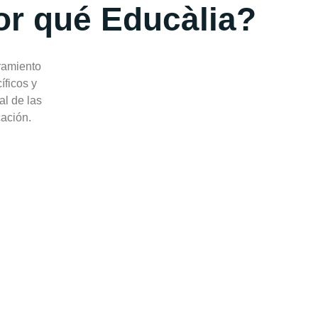
or qué Educàlia?
oramiento
íficos y
l de las
cación.