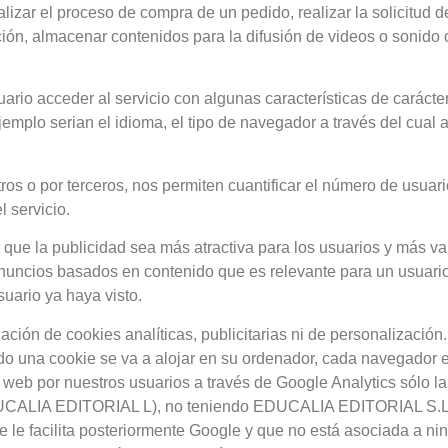
lizar el proceso de compra de un pedido, realizar la solicitud d
ión, almacenar contenidos para la difusión de videos o sonido 
rio acceder al servicio con algunas características de carácte
jemplo serian el idioma, el tipo de navegador a través del cual a
os o por terceros, nos permiten cuantificar el número de usuario
l servicio.
 que la publicidad sea más atractiva para los usuarios y más val
anuncios basados en contenido que es relevante para un usuario
uario ya haya visto.
alación de cookies analíticas, publicitarias ni de personalizació
do una cookie se va a alojar en su ordenador, cada navegador 
o web por nuestros usuarios a través de Google Analytics sólo l
 EDUCALIA EDITORIAL L), no teniendo EDUCALIA EDITORIAL S.
e le facilita posteriormente Google y que no está asociada a ni