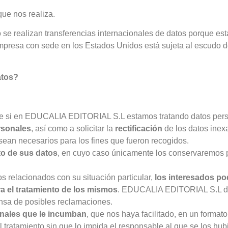
ue nos realiza.
se realizan transferencias internacionales de datos porque est
mpresa con sede en los Estados Unidos está sujeta al escudo d
atos?
bre si en EDUCALIA EDITORIAL S.L estamos tratando datos pers
rsonales
, así como a solicitar la
rectificación
de los datos inexa
 sean necesarios para los fines que fueron recogidos.
nto de sus datos
, en cuyo caso únicamente los conservaremos pa
s relacionados con su situación particular,
los interesados p
ra el tratamiento de los mismos
. EDUCALIA EDITORIAL S.L deja
fensa de posibles reclamaciones.
onales que le incumban
, que nos haya facilitado, en un format
l tratamiento sin que lo impida el responsable al que se los hub