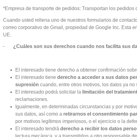
*Empresa de transporte de pedidos: Transportan los pedidos q
Cuando usted rellena uno de nuestros formularios de contacto 
correo corporativo de Gmail, propiedad de Google Inc. Esta e
UE.
· ¿Cuáles son sus derechos cuando nos facilita sus d
El interesado tiene derecho a obtener confirmación so
El interesado tiene
derecho a acceder a sus datos pe
supresión
cuando, entre otros motivos, los datos ya no
El interesado podrá solicitar la
limitación del tratamie
reclamaciones.
Igualmente, en determinadas circunstancias y por motivo
sus datos, así como a
retirarnos el consentimiento pa
por motivos legítimos imperiosos, o el ejercicio o la de
El interesado tendrá
derecho a recibir los datos pers
lectura mecánica, y a transmitirlos a otro responsable de