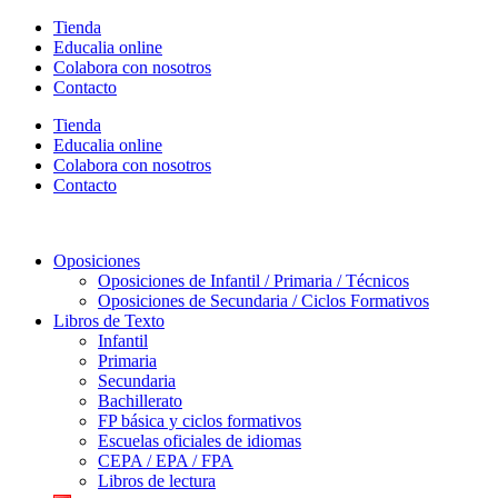
Ir
Tienda
al
Educalia online
contenido
Colabora con nosotros
Contacto
Tienda
Educalia online
Colabora con nosotros
Contacto
Oposiciones
Oposiciones de Infantil / Primaria / Técnicos
Oposiciones de Secundaria / Ciclos Formativos
Libros de Texto
Infantil
Primaria
Secundaria
Bachillerato
FP básica y ciclos formativos
Escuelas oficiales de idiomas
CEPA / EPA / FPA
Libros de lectura