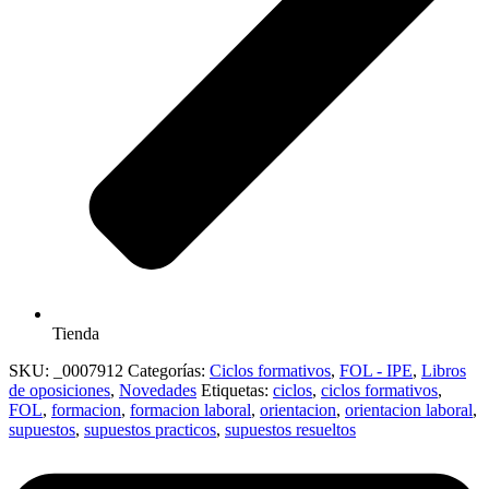
Tienda
SKU:
_0007912
Categorías:
Ciclos formativos
,
FOL - IPE
,
Libros
de oposiciones
,
Novedades
Etiquetas:
ciclos
,
ciclos formativos
,
FOL
,
formacion
,
formacion laboral
,
orientacion
,
orientacion laboral
,
supuestos
,
supuestos practicos
,
supuestos resueltos