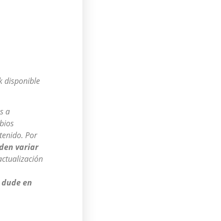
k disponible
s a
bios
tenido. Por
den variar
ctualización
o dude en