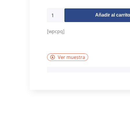
9889 disponibles
Añadir al carrit
[wpcpq]
Ver muestra