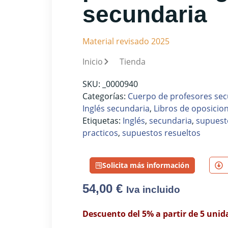
secundaria
Material revisado 2025
Inicio
Tienda
SKU:
_0000940
Categorías:
Cuerpo de profesores sec
Inglés secundaria
,
Libros de oposicio
Etiquetas:
Inglés
,
secundaria
,
supuest
practicos
,
supuestos resueltos
Solicita más información
54,00
€
Iva incluido
Descuento del 5% a partir de 5 unid