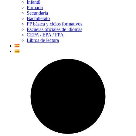
Infantil
Primaria
Secundaria
Bachillerato
FP básica y ciclos formativos
Escuelas oficiales de idiomas
CEPA / EPA / FPA
Libros de lectura