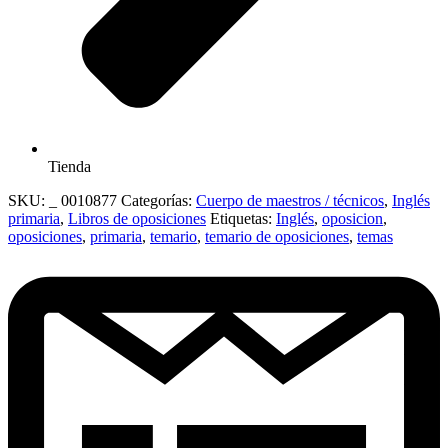
Tienda
SKU:
_ 0010877
Categorías:
Cuerpo de maestros / técnicos
,
Inglés
primaria
,
Libros de oposiciones
Etiquetas:
Inglés
,
oposicion
,
oposiciones
,
primaria
,
temario
,
temario de oposiciones
,
temas