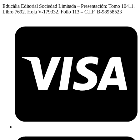
Educàlia Editorial Sociedad Limitada – Presentación: Tomo 10411.
Libro 7692. Hoja V-179332. Folio 113 – C.I.F. B-98958523