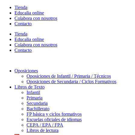
Ir
Tienda
al
Educalia online
contenido
Colabora con nosotros
Contacto
Tienda
Educalia online
Colabora con nosotros
Contacto
Oposiciones
Oposiciones de Infantil / Primaria / Técnicos
Oposiciones de Secundaria / Ciclos Formativos
Libros de Texto
Infantil
Primaria
Secundaria
Bachillerato
FP básica y ciclos formativos
Escuelas oficiales de idiomas
CEPA / EPA / FPA
Libros de lectura