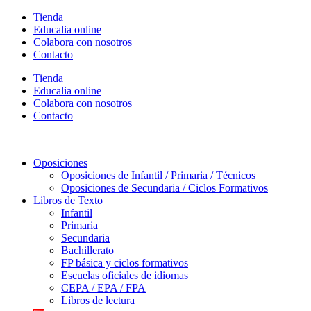
Ir
Tienda
al
Educalia online
contenido
Colabora con nosotros
Contacto
Tienda
Educalia online
Colabora con nosotros
Contacto
Oposiciones
Oposiciones de Infantil / Primaria / Técnicos
Oposiciones de Secundaria / Ciclos Formativos
Libros de Texto
Infantil
Primaria
Secundaria
Bachillerato
FP básica y ciclos formativos
Escuelas oficiales de idiomas
CEPA / EPA / FPA
Libros de lectura