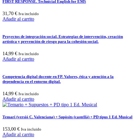
FIRST RESPONSE. Technicial English for EMS
31,70
€
Iva incluido
Añadir al carrito
Proyectos de integración social. Estrategias de intervención, creación
artística y prevención de riesgo para la cohesión social.
14,99
€
Iva incluido
Añadir al carrito
Competencia digital docente en FP. Valores, ética y atención a la
dependencia en el entorno digital.
14,99
€
Iva incluido
Añadir al carrito
Temari (versió C. Valenciana) + Supòsits (castellà) + PD tipus 1 Ed. Musical
153,00
€
Iva incluido
Añadir al carrito