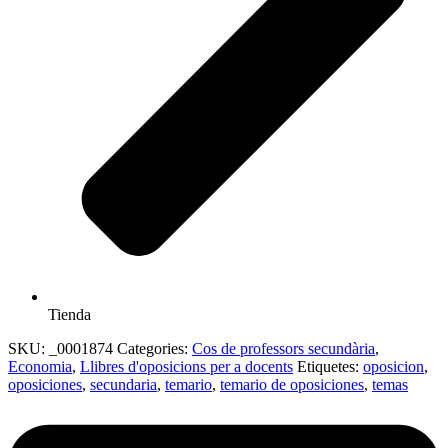
Tienda
SKU:
_0001874
Categories:
Cos de professors secundària
,
Economia
,
Llibres d'oposicions per a docents
Etiquetes:
oposicion
,
oposiciones
,
secundaria
,
temario
,
temario de oposiciones
,
temas