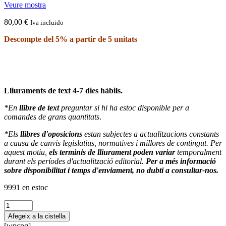
Veure mostra
80,00
€
Iva incluido
Descompte del 5% a partir de 5 unitats
Lliuraments de text 4-7 dies hàbils.
*En
llibre de text
preguntar si hi ha estoc disponible per a
comandes de grans quantitats
.
*Els
llibres d'oposicions
estan subjectes a actualitzacions constants
a causa de canvis legislatius, normatives i millores de contingut. Per
aquest motiu,
els terminis de lliurament poden variar
temporalment
durant els períodes d'actualització editorial.
Per a més informació
sobre disponibilitat i temps d'enviament, no dubti a consultar-nos.
9991 en estoc
quantitat
de
Afegeix a la cistella
Temario
[wpcpq]