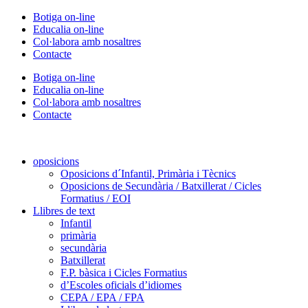
Vés
Botiga on-line
al
Educalia on-line
contingut
Col·labora amb nosaltres
Contacte
Botiga on-line
Educalia on-line
Col·labora amb nosaltres
Contacte
oposicions
Oposicions d´Infantil, Primària i Tècnics
Oposicions de Secundària / Batxillerat / Cicles
Formatius / EOI
Llibres de text
Infantil
primària
secundària
Batxillerat
F.P. bàsica i Cicles Formatius
d’Escoles oficials d’idiomes
CEPA / EPA / FPA