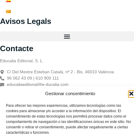
Avisos Legals
Contacte
Educalia Editorial, S. L.
C/ Del Mestre Esteban Catalá, nº 2 - Bis, 46010 València
96 062 43 09 | 610 900 111
educaliaeditorial@e-ducalia.com
Registre Mercantil de València:
Gestionar consentimiento
Para ofrecer las mejores experiencias, utilizamos tecnologías como las
Educàlia Editorial Sociedad Limitada – Presentación: Tomo 10411.
cookies para almacenar y/o acceder a la información del dispositivo. El
Libro 7692. Hoja V-179332. Folio 113 – C.I.F. B-98958523
consentimiento de estas tecnologías nos permitirá procesar datos como el
comportamiento de navegación o las identificaciones únicas en este sitio. No
consentir o retirar el consentimiento, puede afectar negativamente a ciertas
características y funciones.