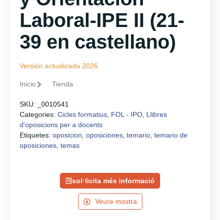
Laboral-IPE II (21-
39 en castellano)
Versión actualizada 2026
Inicio
Tienda
SKU:
_0010541
Categories:
Cicles formatius
,
FOL - IPO
,
Llibres
d'oposicions per a docents
Etiquetes:
oposicion
,
oposiciones
,
temario
,
temario de
oposiciones
,
temas
sol·licita més informació
Veure mostra