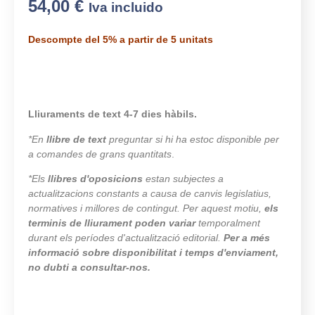
54,00
€
Iva incluido
Descompte del 5% a partir de 5 unitats
Lliuraments de text 4-7 dies hàbils.
*En
llibre de text
preguntar si hi ha estoc disponible per
a comandes de grans quantitats
.
*Els
llibres d'oposicions
estan subjectes a
actualitzacions constants a causa de canvis legislatius,
normatives i millores de contingut. Per aquest motiu,
els
terminis de lliurament poden variar
temporalment
durant els períodes d'actualització editorial.
Per a més
informació sobre disponibilitat i temps d'enviament,
no dubti a consultar-nos.
9928 en estoc