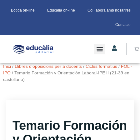
Botiga on-line
Educalia on-line
Col·labora amb nosaltres
Contacte
Inici
/
Llibres d'oposicions per a docents
/
Cicles formatius
/
FOL -
IPO
/ Temario Formación y Orientación Laboral-IPE II (21-39 en
castellano)
Temario Formación
y Orientación