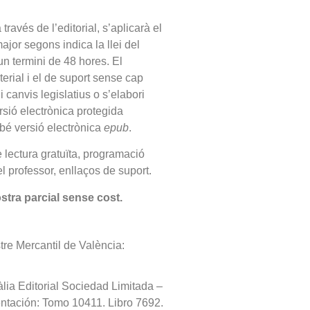
ravés de l’editorial, s’aplicarà el
jor segons indica la llei del
 un termini de 48 hores. El
erial i el de suport sense cap
i canvis legislatius o s’elabori
sió electrònica protegida
mbé versió electrònica
epub
.
e lectura gratuïta, programació
el professor, enllaços de suport.
ostra parcial sense cost.
tre Mercantil de València:
lia Editorial Sociedad Limitada –
ntación: Tomo 10411. Libro 7692.