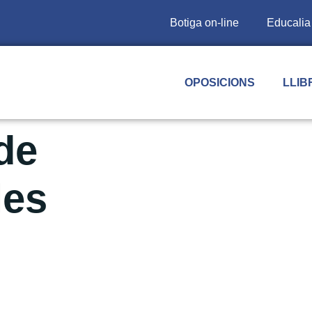
Botiga on-line
Educalia
OPOSICIONS
LLIB
de
les