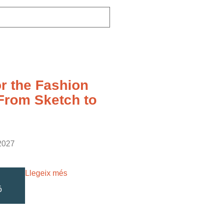
or the Fashion
 From Sketch to
2027
Llegeix més
ó