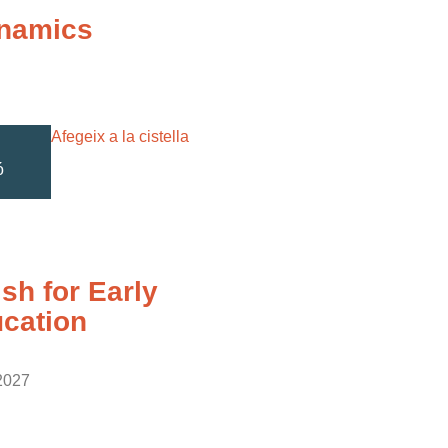
namics
Afegeix a la cistella
ó
sh for Early
cation
2027