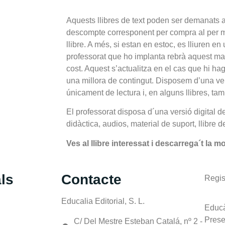
Aquests llibres de text poden ser demanats a t
descompte corresponent per compra al per ma
llibre. A més, si estan en estoc, es lliuren en
professorat que ho implanta rebrà aquest mat
cost. Aquest s’actualitza en el cas que hi hag
una millora de contingut. Disposem d’una ver
únicament de lectura i, en alguns llibres, ta
El professorat disposa d´una versió digital d
didàctica, audios, material de suport, llibre d
Ves al llibre interessat i descarrega´t la m
ls
Contacte
Regis
Educalia Editorial, S. L.
Educà
Prese
C/ Del Mestre Esteban Catalá, nº 2 -