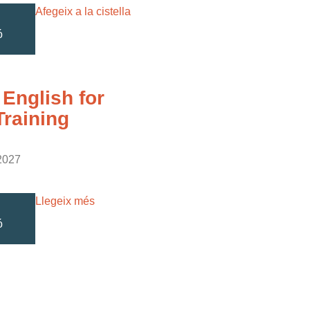
Afegeix a la cistella
ó
 English for
Training
2027
Llegeix més
ó