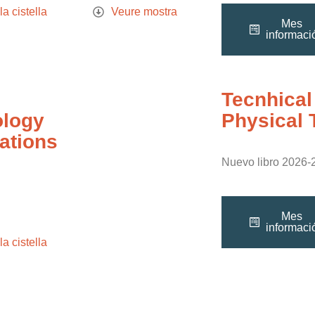
la cistella
Veure mostra
Mes
informaci
Tecnhical
ology
Physical 
ations
Nuevo libro 2026-
Mes
informaci
la cistella