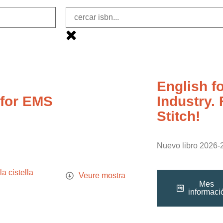
English f
 for EMS
Industry.
Stitch!
Nuevo libro 2026-
la cistella
Veure mostra
Mes
informaci