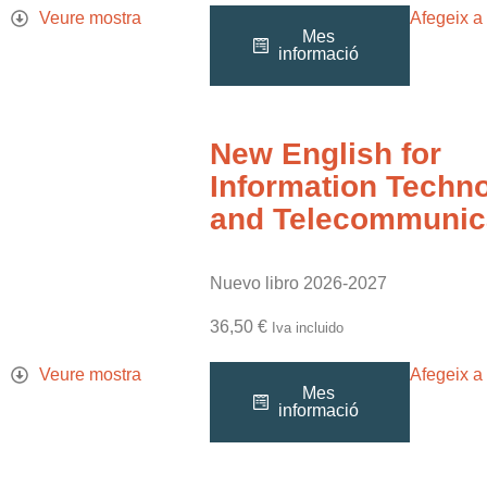
Veure mostra
Afegeix a 
Mes
informació
New English for
Information Techn
and Telecommunic
Nuevo libro 2026-2027
36,50
€
Iva incluido
Veure mostra
Afegeix a 
Mes
informació