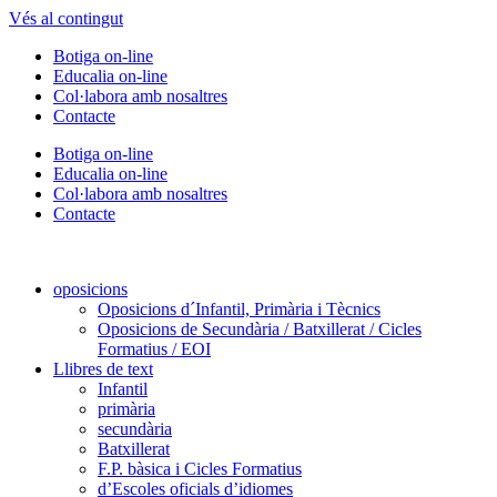
Vés al contingut
Botiga on-line
Educalia on-line
Col·labora amb nosaltres
Contacte
Botiga on-line
Educalia on-line
Col·labora amb nosaltres
Contacte
oposicions
Oposicions d´Infantil, Primària i Tècnics
Oposicions de Secundària / Batxillerat / Cicles
Formatius / EOI
Llibres de text
Infantil
primària
secundària
Batxillerat
F.P. bàsica i Cicles Formatius
d’Escoles oficials d’idiomes