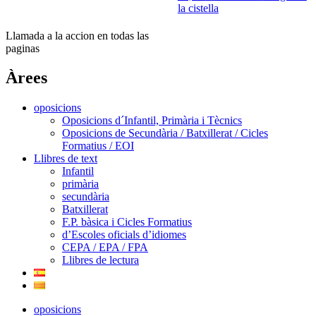
la cistella
Llamada a la accion en todas las
paginas
Àrees
oposicions
Oposicions d´Infantil, Primària i Tècnics
Oposicions de Secundària / Batxillerat / Cicles
Formatius / EOI
Llibres de text
Infantil
primària
secundària
Batxillerat
F.P. bàsica i Cicles Formatius
d’Escoles oficials d’idiomes
CEPA / EPA / FPA
Llibres de lectura
oposicions