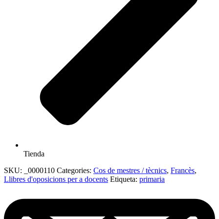
Tienda
SKU:
_0000110
Categories:
Cos de mestres / tècnics
,
Francès
,
Llibres d'oposicions per a docents
Etiqueta:
primaria