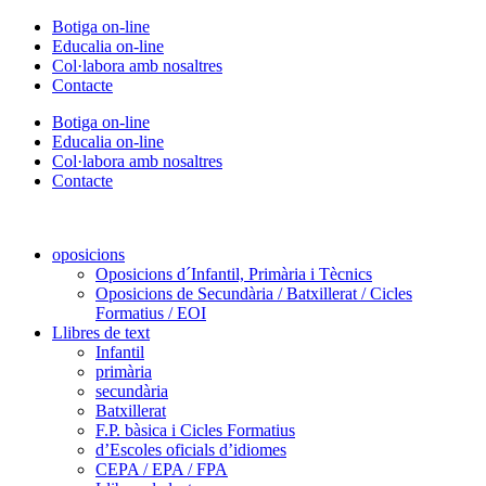
Vés
Botiga on-line
al
Educalia on-line
contingut
Col·labora amb nosaltres
Contacte
Botiga on-line
Educalia on-line
Col·labora amb nosaltres
Contacte
oposicions
Oposicions d´Infantil, Primària i Tècnics
Oposicions de Secundària / Batxillerat / Cicles
Formatius / EOI
Llibres de text
Infantil
primària
secundària
Batxillerat
F.P. bàsica i Cicles Formatius
d’Escoles oficials d’idiomes
CEPA / EPA / FPA