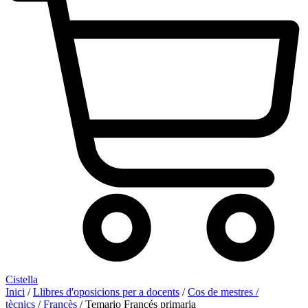
Cistella
Inici
/
Llibres d'oposicions per a docents
/
Cos de mestres /
tècnics
/
Francès
/ Temario Francés primaria