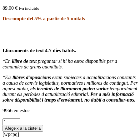
89,00
€
Iva incluido
Descompte del 5% a partir de 5 unitats
Lliuraments de text 4-7 dies hàbils.
*En
llibre de text
preguntar si hi ha estoc disponible per a
comandes de grans quantitats
.
*Els
llibres d'oposicions
estan subjectes a actualitzacions constants
a causa de canvis legislatius, normatives i millores de contingut. Per
aquest motiu,
els terminis de lliurament poden variar
temporalment
durant els períodes d'actualització editorial.
Per a més informació
sobre disponibilitat i temps d'enviament, no dubti a consultar-nos.
9966 en estoc
quantitat
de
Afegeix a la cistella
Temario
[wpcpq]
Francés