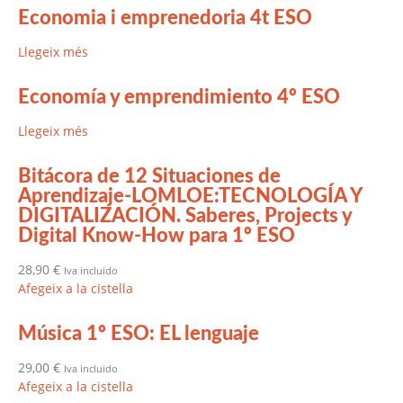
Economia i emprenedoria 4t ESO
Llegeix més
Economía y emprendimiento 4º ESO
Llegeix més
Bitácora de 12 Situaciones de
Aprendizaje-LOMLOE:TECNOLOGÍA Y
DIGITALIZACIÓN. Saberes, Projects y
Digital Know-How para 1º ESO
28,90
€
Iva incluido
Afegeix a la cistella
Música 1º ESO: EL lenguaje
29,00
€
Iva incluido
Afegeix a la cistella