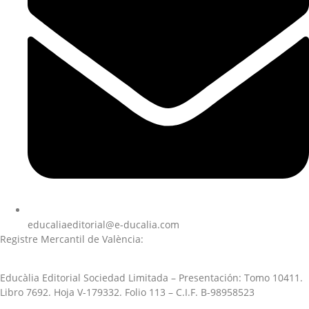
educaliaeditorial@e-ducalia.com
Registre Mercantil de València:
Educàlia Editorial Sociedad Limitada – Presentación: Tomo 10411.
Libro 7692. Hoja V-179332. Folio 113 – C.I.F. B-98958523