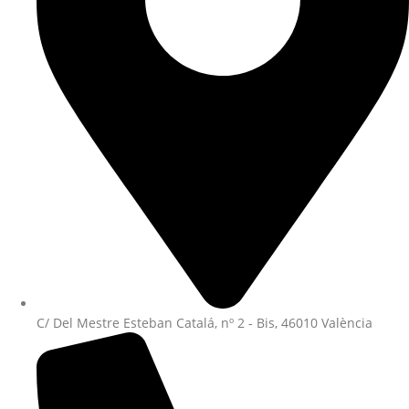
C/ Del Mestre Esteban Catalá, nº 2 - Bis, 46010 València