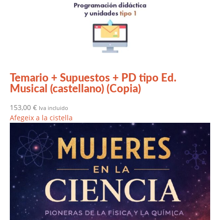
Temario + Supuestos + PD tipo Ed.
Musical (castellano) (Copia)
153,00
€
Iva incluido
Afegeix a la cistella