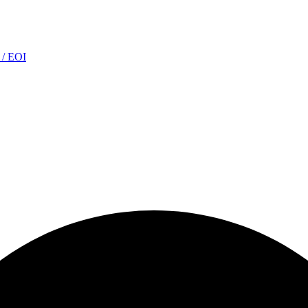
s / EOI