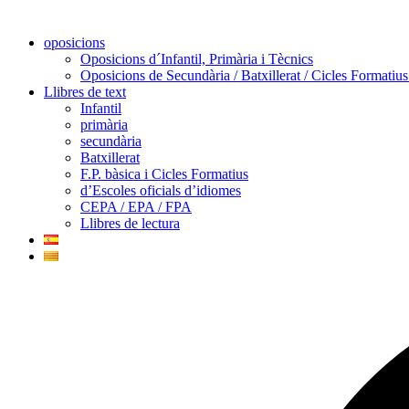
oposicions
Oposicions d´Infantil, Primària i Tècnics
Oposicions de Secundària / Batxillerat / Cicles Formatiu
Llibres de text
Infantil
primària
secundària
Batxillerat
F.P. bàsica i Cicles Formatius
d’Escoles oficials d’idiomes
CEPA / EPA / FPA
Llibres de lectura