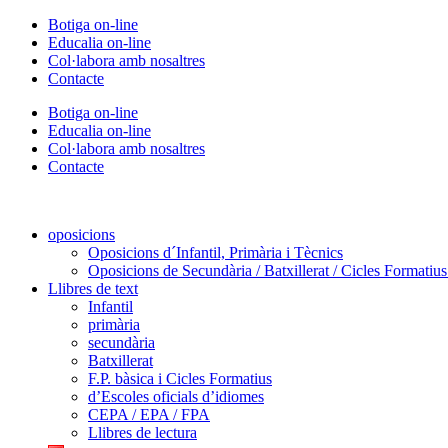
Vés
Botiga on-line
al
Educalia on-line
contingut
Col·labora amb nosaltres
Contacte
Botiga on-line
Educalia on-line
Col·labora amb nosaltres
Contacte
oposicions
Oposicions d´Infantil, Primària i Tècnics
Oposicions de Secundària / Batxillerat / Cicles Formatiu
Llibres de text
Infantil
primària
secundària
Batxillerat
F.P. bàsica i Cicles Formatius
d’Escoles oficials d’idiomes
CEPA / EPA / FPA
Llibres de lectura