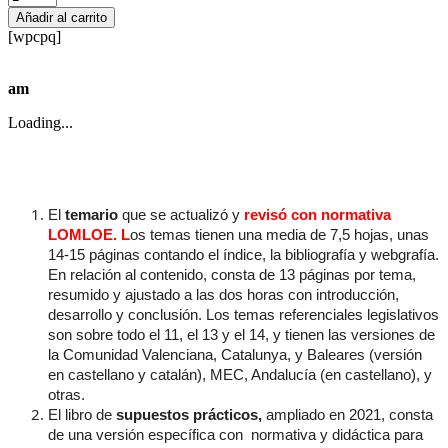
+
Añadir al carrito
Supuestos
[wpcpq]
prácticos
Educación
Infantil
am
(versión
Andalucía)
Loading...
cantidad
El
temario
que se actualizó y
revisó con normativa
LOMLOE. L
os temas tienen una media de 7,5 hojas, unas
14-15 páginas contando el índice, la bibliografía y webgrafía.
En relación al contenido, consta de 13 páginas por tema,
resumido y ajustado a las dos horas con introducción,
desarrollo y conclusión. Los temas referenciales legislativos
son sobre todo el 11, el 13 y el 14, y tienen las versiones de
la Comunidad Valenciana, Catalunya, y Baleares (versión
en castellano y catalán), MEC, Andalucía (en castellano), y
otras.
El libro de
supuestos prácticos,
ampliado en 2021, consta
de una versión específica con normativa y didáctica para