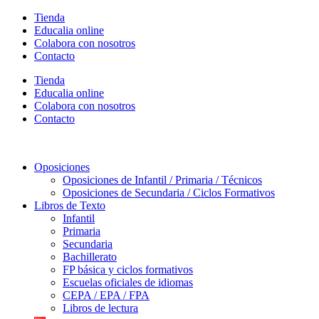
Ir
Tienda
al
Educalia online
contenido
Colabora con nosotros
Contacto
Tienda
Educalia online
Colabora con nosotros
Contacto
Oposiciones
Oposiciones de Infantil / Primaria / Técnicos
Oposiciones de Secundaria / Ciclos Formativos
Libros de Texto
Infantil
Primaria
Secundaria
Bachillerato
FP básica y ciclos formativos
Escuelas oficiales de idiomas
CEPA / EPA / FPA
Libros de lectura