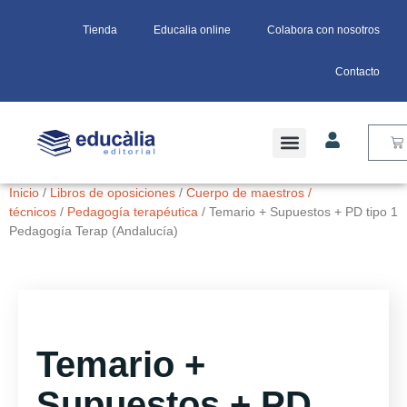
Tienda
Educalia online
Colabora con nosotros
Contacto
Inicio
/
Libros de oposiciones
/
Cuerpo de maestros /
técnicos
/
Pedagogía terapéutica
/ Temario + Supuestos + PD tipo 1
Pedagogía Terap (Andalucía)
Temario +
Supuestos + PD