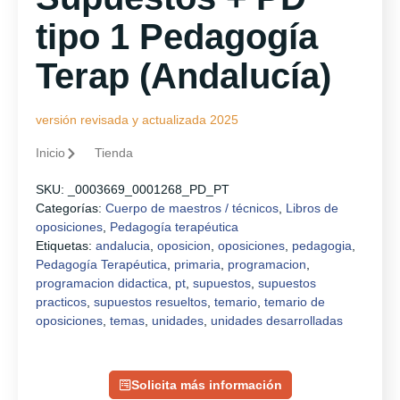
tipo 1 Pedagogía
Terap (Andalucía)
versión revisada y actualizada 2025
Inicio
Tienda
SKU:
_0003669_0001268_PD_PT
Categorías:
Cuerpo de maestros / técnicos
,
Libros de
oposiciones
,
Pedagogía terapéutica
Etiquetas:
andalucia
,
oposicion
,
oposiciones
,
pedagogia
,
Pedagogía Terapéutica
,
primaria
,
programacion
,
programacion didactica
,
pt
,
supuestos
,
supuestos
practicos
,
supuestos resueltos
,
temario
,
temario de
oposiciones
,
temas
,
unidades
,
unidades desarrolladas
Solicita más información