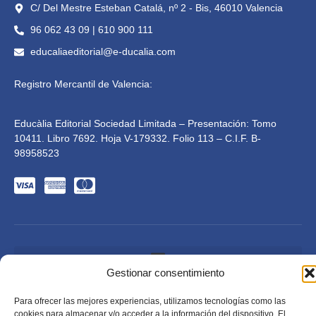
C/ Del Mestre Esteban Catalá, nº 2 - Bis, 46010 Valencia
96 062 43 09 | 610 900 111
educaliaeditorial@e-ducalia.com
Registro Mercantil de Valencia:
Educàlia Editorial Sociedad Limitada – Presentación: Tomo
10411. Libro 7692. Hoja V-179332. Folio 113 – C.I.F. B-
98958523
Gestionar consentimiento
Para ofrecer las mejores experiencias, utilizamos tecnologías como las
Educàlia Editorial S.L. está adaptada en cumplimiento de
la LSSI-CE, RGPD y LOPD. 2023 . Todos los derechos
cookies para almacenar y/o acceder a la información del dispositivo. El