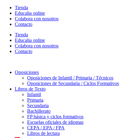
Ir
Tienda
al
Educalia online
contenido
Colabora con nosotros
Contacto
Tienda
Educalia online
Colabora con nosotros
Contacto
Oposiciones
Oposiciones de Infantil / Primaria / Técnicos
Oposiciones de Secundaria / Ciclos Formativos
Libros de Texto
Infantil
Primaria
Secundaria
Bachillerato
FP básica y ciclos formativos
Escuelas oficiales de idiomas
CEPA / EPA / FPA
Libros de lectura