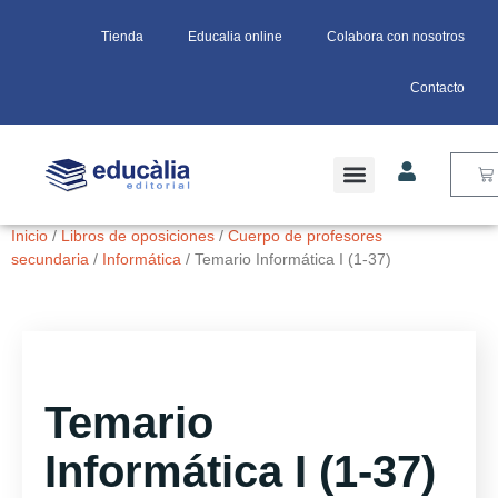
Tienda
Educalia online
Colabora con nosotros
Contacto
Inicio
/
Libros de oposiciones
/
Cuerpo de profesores
secundaria
/
Informática
/ Temario Informática I (1-37)
Temario
Informática I (1-37)