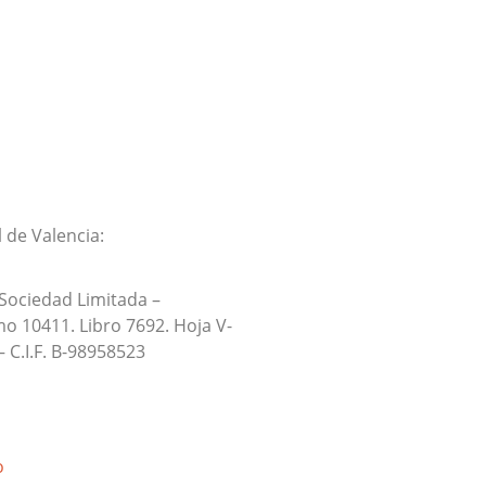
 de Valencia:
 Sociedad Limitada –
o 10411. Libro 7692. Hoja V-
– C.I.F. B-98958523
o