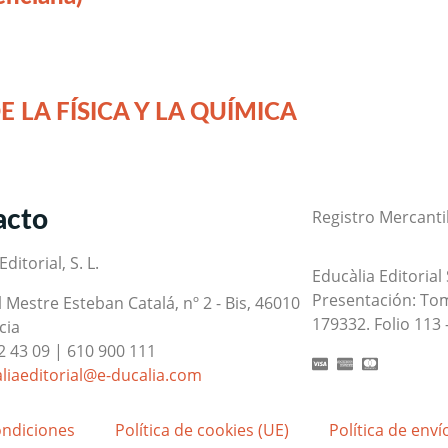
E LA FÍSICA Y LA QUÍMICA
acto
Registro Mercantil
ditorial, S. L.
Educàlia Editorial
Presentación: Tom
l Mestre Esteban Catalá, nº 2 - Bis, 46010
179332. Folio 113 
cia
2 43 09 | 610 900 111
liaeditorial@e-ducalia.com
ondiciones
Política de cookies (UE)
Política de enví