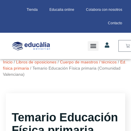
Tienda
Educalia online
Colabora con nosotros
Contacto
Inicio
/
Libros de oposiciones
/
Cuerpo de maestros / técnicos
/
Ed.
física primaria
/ Temario Educación Física primaria (Comunidad
Valenciana)
Temario Educación
Física primaria