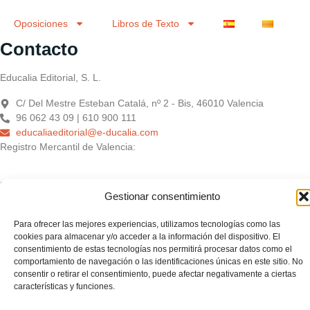
Oposiciones
Libros de Texto
Contacto
Educalia Editorial, S. L.
C/ Del Mestre Esteban Catalá, nº 2 - Bis, 46010 Valencia
96 062 43 09 | 610 900 111
educaliaeditorial@e-ducalia.com
Registro Mercantil de Valencia:
Educàlia Editorial Sociedad Limitada – Presentación: Tomo 10411.
Gestionar consentimiento
Libro 7692. Hoja V-179332. Folio 113 – C.I.F. B-98958523
Para ofrecer las mejores experiencias, utilizamos tecnologías como las
cookies para almacenar y/o acceder a la información del dispositivo. El
consentimiento de estas tecnologías nos permitirá procesar datos como el
comportamiento de navegación o las identificaciones únicas en este sitio. No
consentir o retirar el consentimiento, puede afectar negativamente a ciertas
características y funciones.
Educàlia Editorial S.L. está adaptada en cumplimiento de la LSSI-CE,
RGPD y LOPD. 2023 . Todos los derechos reservados