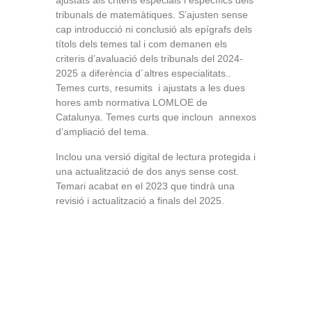
ajustats als criteris especials i específics dels
tribunals de matemàtiques. S’ajusten sense
cap introducció ni conclusió als epígrafs dels
títols dels temes tal i com demanen els
criteris d’avaluació dels tribunals del 2024-
2025 a diferència d´altres especialitats..
Temes curts, resumits i ajustats a les dues
hores amb normativa LOMLOE de
Catalunya. Temes curts que incloun annexos
d’ampliació del tema.
Inclou una versió digital de lectura protegida i
una actualització de dos anys sense cost.
Temari acabat en el 2023 que tindrà una
revisió i actualització a finals del 2025.