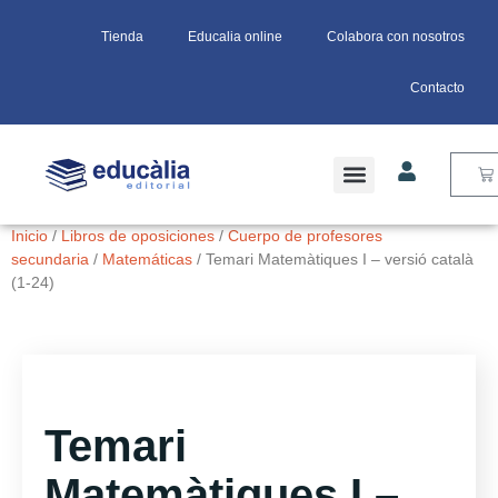
Tienda
Educalia online
Colabora con nosotros
Contacto
Inicio
/
Libros de oposiciones
/
Cuerpo de profesores
secundaria
/
Matemáticas
/ Temari Matemàtiques I – versió català
(1-24)
Temari
Matemàtiques I –