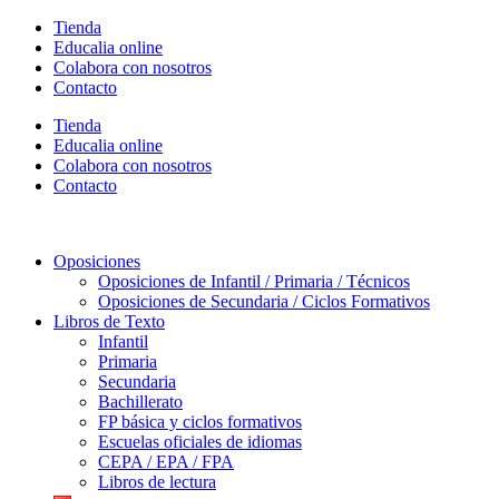
Ir
Tienda
al
Educalia online
contenido
Colabora con nosotros
Contacto
Tienda
Educalia online
Colabora con nosotros
Contacto
Oposiciones
Oposiciones de Infantil / Primaria / Técnicos
Oposiciones de Secundaria / Ciclos Formativos
Libros de Texto
Infantil
Primaria
Secundaria
Bachillerato
FP básica y ciclos formativos
Escuelas oficiales de idiomas
CEPA / EPA / FPA
Libros de lectura