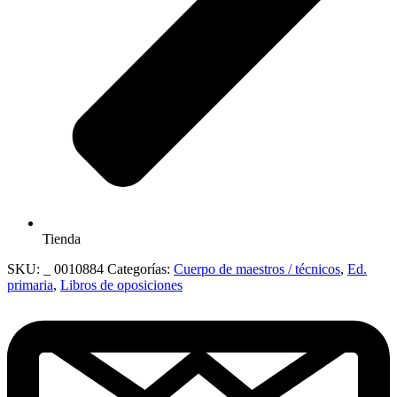
Tienda
SKU:
_ 0010884
Categorías:
Cuerpo de maestros / técnicos
,
Ed.
primaria
,
Libros de oposiciones