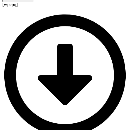
Economía
[wpcpq]
cantidad