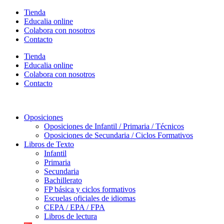
Ir
Tienda
al
Educalia online
contenido
Colabora con nosotros
Contacto
Tienda
Educalia online
Colabora con nosotros
Contacto
Oposiciones
Oposiciones de Infantil / Primaria / Técnicos
Oposiciones de Secundaria / Ciclos Formativos
Libros de Texto
Infantil
Primaria
Secundaria
Bachillerato
FP básica y ciclos formativos
Escuelas oficiales de idiomas
CEPA / EPA / FPA
Libros de lectura