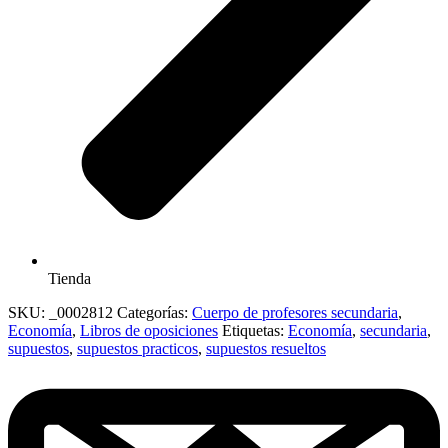
Tienda
SKU:
_0002812
Categorías:
Cuerpo de profesores secundaria
,
Economía
,
Libros de oposiciones
Etiquetas:
Economía
,
secundaria
,
supuestos
,
supuestos practicos
,
supuestos resueltos