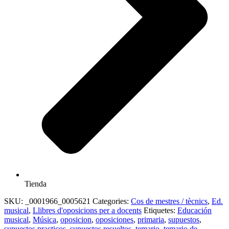
Tienda
SKU:
_0001966_0005621
Categories:
Cos de mestres / tècnics
,
Ed.
musical
,
Llibres d'oposicions per a docents
Etiquetes:
Educación
musical
,
Música
,
oposicion
,
oposiciones
,
primaria
,
supuestos
,
supuestos practicos
,
supuestos resueltos
,
temario
,
temario de