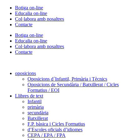
Vés
Botiga on-line
al
Educalia on-line
contingut
Col·labora amb nosaltres
Contacte
Botiga on-line
Educalia on-line
Col·labora amb nosaltres
Contacte
oposicions
Oposicions d´Infantil, Primària i Tècnics
Oposicions de Secundària / Batxillerat / Cicles
Formatius / EOI
Llibres de text
Infantil
primària
secundària
Batxillerat
F.P. bàsica i Cicles Formatius
d’Escoles oficials d’idiomes
CEPA / EPA / FPA