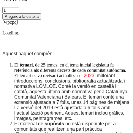
quantitat
de
Afegeix a la cistella
Temario
[wpcpq]
+
Supuestos
Loading...
prácticos
Ed.
Musical
(castellano)
Aquest paquet comprèn:
El
temari,
de 25 temes, en el tema inicial legislatiu fa
referència als diferents decrets de cada comunitat autònoma.
El temari es va revisar i actualitzar el
2023,
millorant
introduccions, conclusions, bibliografia actualitzada i
normativa LOMLOE. Conté la versió en castellà i
català, aquesta última amb normativa per a Catalunya,
Comunitat Valenciana i Balears. El temari conté una
extensió ajustada a 7 folis, unes 14 pàgines de mitjana.
La versió del 2019 està ajustada a 6 folis amb
l’actualització pertinent. Aquest temari inclou gràfics,
imatges, pentragrames, etc.
El material de
supòsits
no està disponible per a
comunitats que realitzen una part pràctica