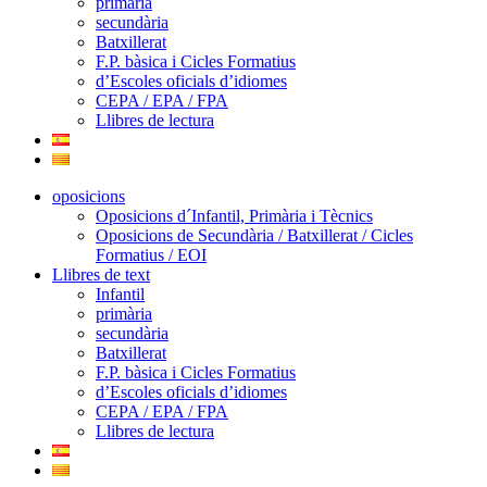
primària
secundària
Batxillerat
F.P. bàsica i Cicles Formatius
d’Escoles oficials d’idiomes
CEPA / EPA / FPA
Llibres de lectura
oposicions
Oposicions d´Infantil, Primària i Tècnics
Oposicions de Secundària / Batxillerat / Cicles
Formatius / EOI
Llibres de text
Infantil
primària
secundària
Batxillerat
F.P. bàsica i Cicles Formatius
d’Escoles oficials d’idiomes
CEPA / EPA / FPA
Llibres de lectura