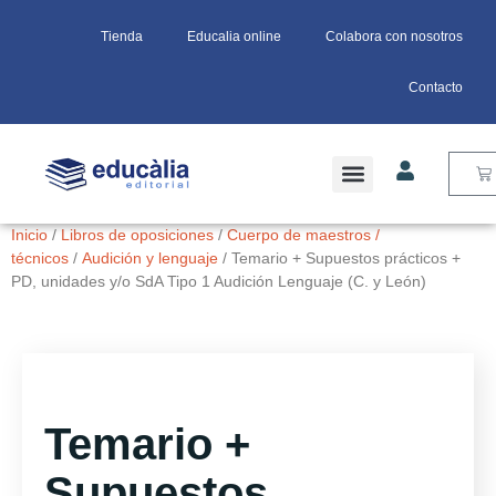
Tienda
Educalia online
Colabora con nosotros
Contacto
Inicio
/
Libros de oposiciones
/
Cuerpo de maestros /
técnicos
/
Audición y lenguaje
/ Temario + Supuestos prácticos +
PD, unidades y/o SdA Tipo 1 Audición Lenguaje (C. y León)
Temario +
Supuestos