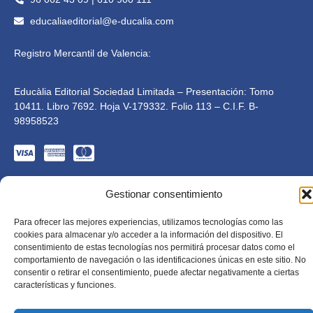
educaliaeditorial@e-ducalia.com
Registro Mercantil de Valencia:
Educàlia Editorial Sociedad Limitada – Presentación: Tomo
10411. Libro 7692. Hoja V-179332. Folio 113 – C.I.F. B-
98958523
Gestionar consentimiento
Para ofrecer las mejores experiencias, utilizamos tecnologías como las
cookies para almacenar y/o acceder a la información del dispositivo. El
consentimiento de estas tecnologías nos permitirá procesar datos como el
comportamiento de navegación o las identificaciones únicas en este sitio. No
Educàlia Editorial S.L. está adaptada en cumplimiento de
consentir o retirar el consentimiento, puede afectar negativamente a ciertas
la LSSI-CE, RGPD y LOPD. 2023 . Todos los derechos
características y funciones.
reservados
Diseñado por Mkolid