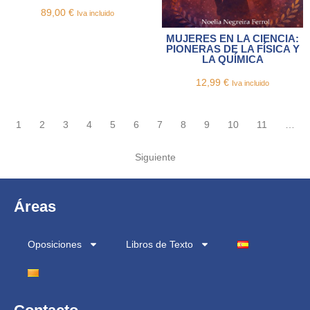
89,00
€
Iva incluido
MUJERES EN LA CIENCIA:
PIONERAS DE LA FÍSICA Y
LA QUÍMICA
12,99
€
Iva incluido
1
2
3
4
5
6
7
8
9
10
11
…
Siguiente
Áreas
Oposiciones
Libros de Texto