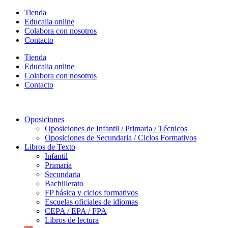
Ir
Tienda
al
Educalia online
contenido
Colabora con nosotros
Contacto
Tienda
Educalia online
Colabora con nosotros
Contacto
Oposiciones
Oposiciones de Infantil / Primaria / Técnicos
Oposiciones de Secundaria / Ciclos Formativos
Libros de Texto
Infantil
Primaria
Secundaria
Bachillerato
FP básica y ciclos formativos
Escuelas oficiales de idiomas
CEPA / EPA / FPA
Libros de lectura