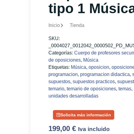
tipo 1 Músic
Inicio
Tienda
SKU:
_0004027_0012042_0000502_PD_M
Categorías:
Cuerpo de profesores secun
de oposiciones
,
Música
Etiquetas:
Música
,
oposicion
,
oposicion
programacion
,
programacion didactica
,
supuestos
,
supuestos practicos
,
supuest
temario
,
temario de oposiciones
,
temas
,
unidades desarrolladas
Solicita más información
199,00
€
Iva incluido