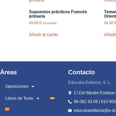
Supuestos prácticos Francés
Temar
primaria
Orient
49,00
€
54,00
Iva incluido
Añadir al carrito
Añadir 
Áreas
Contacto
Educalia Editorial, S. L.
Oposiciones
C/ Del Mestre Esteban 
Libros de Texto
96 062 43 09 | 610 900
educaliaeditorial@e-d