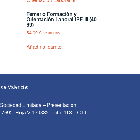
Temario Formación y
Orientación Laboral-IPE III (40-
69)
54,00
€
Iva incluido
Añadir al carrito
 de Valencia:
l Sociedad Limitada – Presentación:
 7692. Hoja V-179332. Folio 113 – C.I.F.