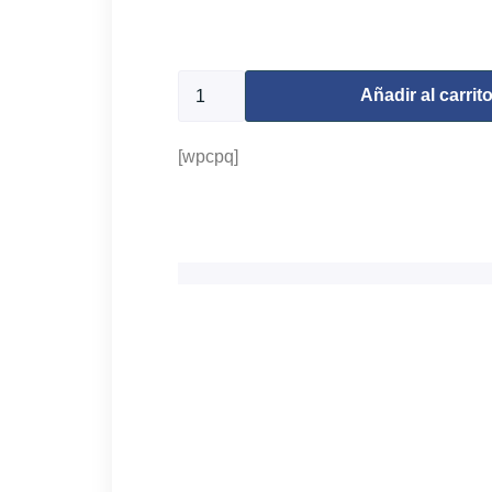
9969 disponibles
Añadir al carrit
[wpcpq]