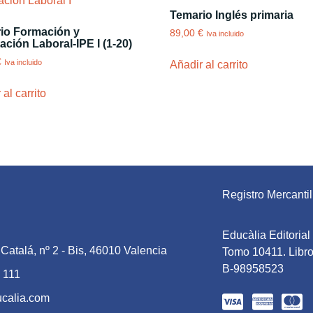
Temario Inglés primaria
io Formación y
89,00
€
Iva incluido
ación Laboral-IPE I (1-20)
€
Iva incluido
Añadir al carrito
al carrito
Registro Mercantil
Educàlia Editoria
Catalá, nº 2 - Bis, 46010 Valencia
Tomo 10411. Libro
B-98958523
 111
ucalia.com