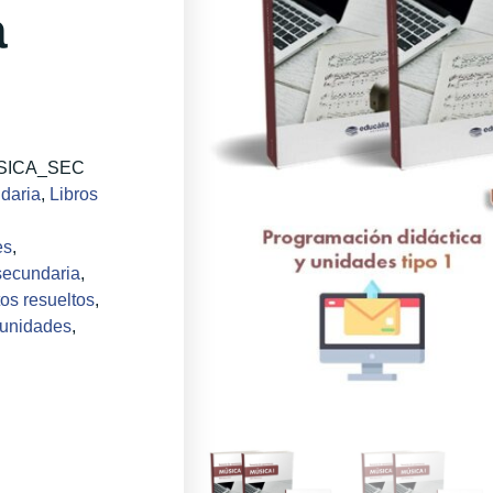
a
USICA_SEC
daria
,
Libros
es
,
secundaria
,
os resueltos
,
unidades
,