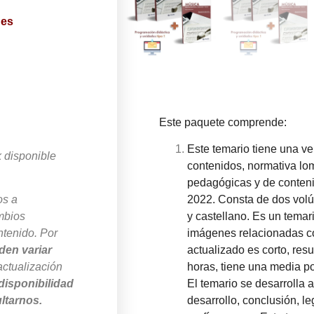
des
Este paquete comprende:
Este temario tiene una v
k disponible
contenidos, normativa lo
pedagógicas y de contenid
2022. Consta de dos volú
os a
y castellano. Es un temar
mbios
imágenes relacionadas co
ntenido. Por
actualizado es corto, res
den variar
horas, tiene una media po
actualización
El temario se desarrolla a
disponibilidad
desarrollo, conclusión, le
ltarnos.