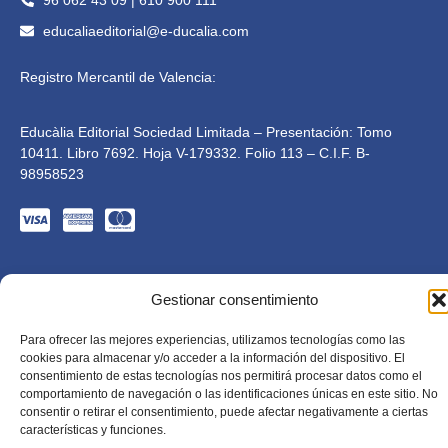
educaliaeditorial@e-ducalia.com
Registro Mercantil de Valencia:
Educàlia Editorial Sociedad Limitada – Presentación: Tomo
10411. Libro 7692. Hoja V-179332. Folio 113 – C.I.F. B-
98958523
Gestionar consentimiento
Para ofrecer las mejores experiencias, utilizamos tecnologías como las
cookies para almacenar y/o acceder a la información del dispositivo. El
consentimiento de estas tecnologías nos permitirá procesar datos como el
Educàlia Editorial S.L. está adaptada en cumplimiento de
comportamiento de navegación o las identificaciones únicas en este sitio. No
la LSSI-CE, RGPD y LOPD. 2023 . Todos los derechos
consentir o retirar el consentimiento, puede afectar negativamente a ciertas
reservados
Diseñado por Mkolid
características y funciones.