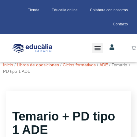
Tienda
Educalia online
Colabora con nosotros
Contacto
Inicio
/
Libros de oposiciones
/
Ciclos formativos
/
ADE
/ Temario +
PD tipo 1 ADE
Temario + PD tipo
1 ADE