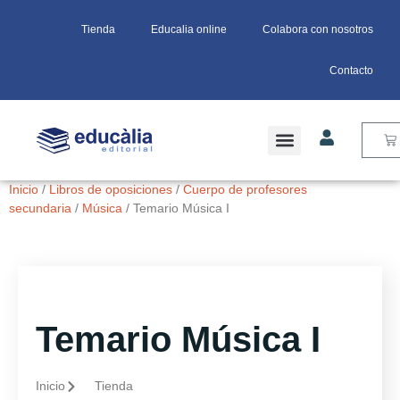
Tienda
Educalia online
Colabora con nosotros
Contacto
Inicio
/
Libros de oposiciones
/
Cuerpo de profesores
secundaria
/
Música
/ Temario Música I
Temario Música I
Inicio
Tienda