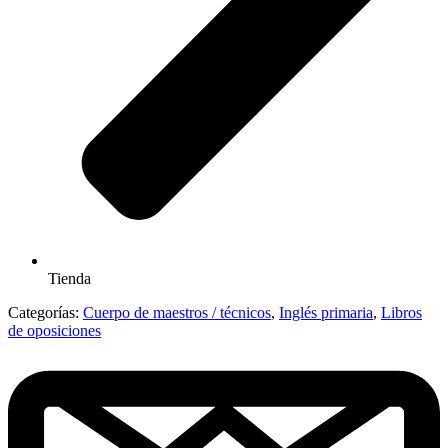
Tienda
Categorías:
Cuerpo de maestros / técnicos
,
Inglés primaria
,
Libros
de oposiciones