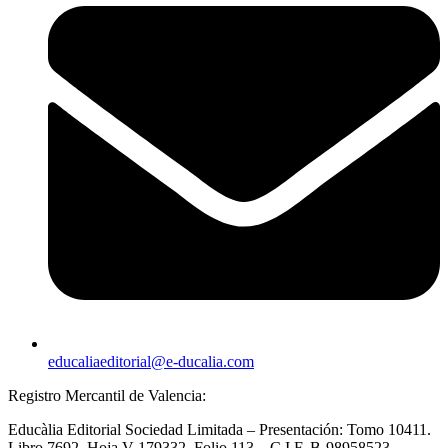
educaliaeditorial@e-ducalia.com
Registro Mercantil de Valencia:
Educàlia Editorial Sociedad Limitada – Presentación: Tomo 10411.
Libro 7692. Hoja V-179332. Folio 113 – C.I.F. B-98958523