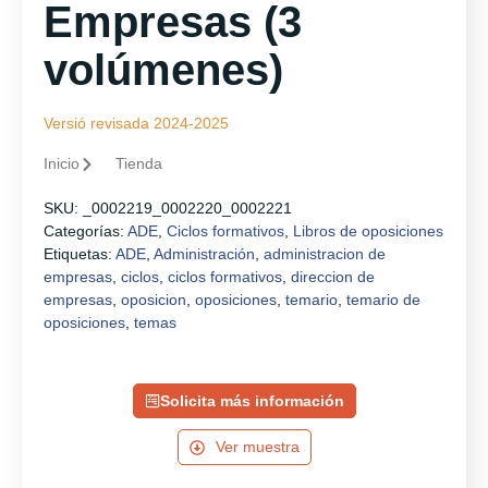
Empresas (3
volúmenes)
Versió revisada 2024-2025
Inicio
Tienda
SKU:
_0002219_0002220_0002221
Categorías:
ADE
,
Ciclos formativos
,
Libros de oposiciones
Etiquetas:
ADE
,
Administración
,
administracion de
empresas
,
ciclos
,
ciclos formativos
,
direccion de
empresas
,
oposicion
,
oposiciones
,
temario
,
temario de
oposiciones
,
temas
Solicita más información
Ver muestra