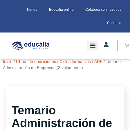
Tienda
Educalia online
Colabora con nosotros
Contacto
Inicio
/
Libros de oposiciones
/
Ciclos formativos
/
ADE
/ Temario
Administración de Empresas (3 volúmenes)
Temario
Administración de