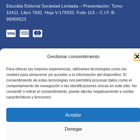
Educàlia Editorial Sociedad Limitada – Presentación: Tomo
10411. Libro 7692. Hoja V-179332. Folio 113 – C.I.F. B-
98958523
Gestionar consentimiento
Para ofrecer las mejores experiencias, utilizamos tecnologías como las
cookies para almacenar y/o acceder a la información del dispositivo. El
consentimiento de estas tecnologías nos permitirá procesar datos como el
Educàlia Editorial S.L. está adaptada en cumplimiento de
comportamiento de navegación o las identificaciones únicas en este sitio. No
la LSSI-CE, RGPD y LOPD. 2023 . Todos los derechos
consentir o retirar el consentimiento, puede afectar negativamente a ciertas
reservados
características y funciones.
Diseñado por Mkolid
Aceptar
Denegar