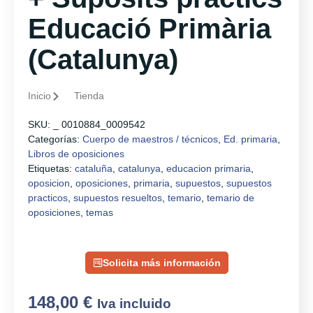
Educació Primària
(Catalunya)
Inicio
Tienda
SKU:
_ 0010884_0009542
Categorías:
Cuerpo de maestros / técnicos
,
Ed. primaria
,
Libros de oposiciones
Etiquetas:
cataluña
,
catalunya
,
educacion primaria
,
oposicion
,
oposiciones
,
primaria
,
supuestos
,
supuestos
practicos
,
supuestos resueltos
,
temario
,
temario de
oposiciones
,
temas
Solicita más información
148,00
€
Iva incluido