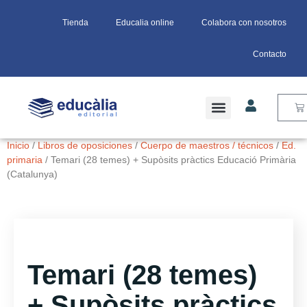
Tienda
Educalia online
Colabora con nosotros
Contacto
Inicio
/
Libros de oposiciones
/
Cuerpo de maestros / técnicos
/
Ed.
primaria
/ Temari (28 temes) + Supòsits pràctics Educació Primària
(Catalunya)
Temari (28 temes)
+ Supòsits pràctics