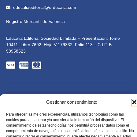
educaliaeditorial@e-ducalia.com
Registro Mercantil de Valencia:
Educàlia Editorial Sociedad Limitada – Presentación: Tomo
10411. Libro 7692. Hoja V-179332. Folio 113 – C.I.F. B-
98958523
Gestionar consentimiento
Para ofrecer las mejores experiencias, utilizamos tecnologías como las
Educàlia Editorial S.L. está adaptada en cumplimiento de
cookies para almacenar y/o acceder a la información del dispositivo. El
la LSSI-CE, RGPD y LOPD. 2023 . Todos los derechos
reservados
consentimiento de estas tecnologías nos permitirá procesar datos como el
Diseñado por Mkolid
comportamiento de navegación o las identificaciones únicas en este sitio. No
consentir o retirar el consentimiento, puede afectar negativamente a ciertas