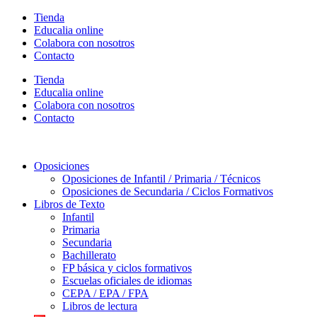
Ir
Tienda
al
Educalia online
contenido
Colabora con nosotros
Contacto
Tienda
Educalia online
Colabora con nosotros
Contacto
Oposiciones
Oposiciones de Infantil / Primaria / Técnicos
Oposiciones de Secundaria / Ciclos Formativos
Libros de Texto
Infantil
Primaria
Secundaria
Bachillerato
FP básica y ciclos formativos
Escuelas oficiales de idiomas
CEPA / EPA / FPA
Libros de lectura