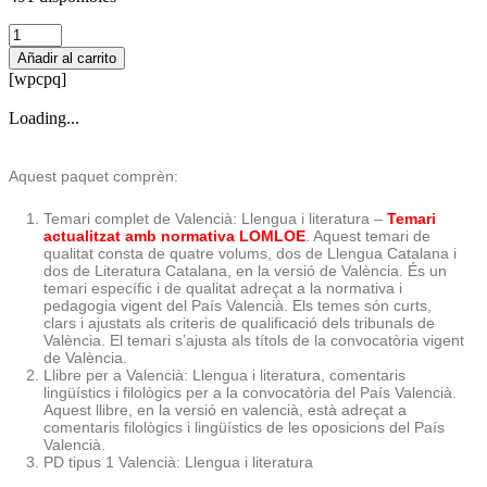
Temari
+
Añadir al carrito
supòsits
[wpcpq]
+
PD
Loading...
tipus
1
Valencià:
Aquest paquet comprèn:
Llengua
i
Temari complet de Valencià: Llengua i literatura –
Temari
Literatura
actualitzat amb normativa LOMLOE
. Aquest temari de
cantidad
qualitat consta de quatre volums, dos de Llengua Catalana i
dos de Literatura Catalana, en la versió de València. És un
temari específic i de qualitat adreçat a la normativa i
pedagogia vigent del País Valencià. Els temes són curts,
clars i ajustats als criteris de qualificació dels tribunals de
València. El temari s’ajusta als títols de la convocatòria vigent
de València.
Llibre per a Valencià: Llengua i literatura, comentaris
lingüístics i filològics per a la convocatòria del País Valencià.
Aquest llibre, en la versió en valencià, està adreçat a
comentaris filològics i lingüístics de les oposicions del País
Valencià.
PD tipus 1 Valencià: Llengua i literatura