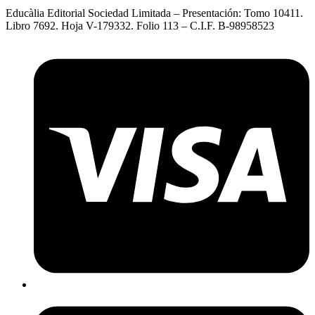
Educàlia Editorial Sociedad Limitada – Presentación: Tomo 10411.
Libro 7692. Hoja V-179332. Folio 113 – C.I.F. B-98958523