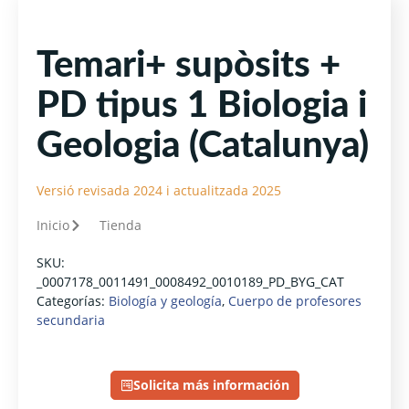
Temari+ supòsits +
PD tipus 1 Biologia i
Geologia (Catalunya)
Versió revisada 2024 i actualitzada 2025
Inicio
Tienda
SKU:
_0007178_0011491_0008492_0010189_PD_BYG_CAT
Categorías:
Biología y geología
,
Cuerpo de profesores
secundaria
Solicita más información