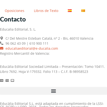
Oposiciones
Libros de Texto
Contacto
Educalia Editorial, S. L.
C/ Del Mestre Esteban Catalá, nº 2 - Bis, 46010 Valencia
96 062 43 09 | 610 900 111
educaliaeditorial@e-ducalia.com
Registro Mercantil de Valencia:
Educàlia Editorial Sociedad Limitada – Presentación: Tomo 10411.
Libro 7692. Hoja V-179332. Folio 113 – C.I.F. B-98958523
Educàlia Editorial S.L. está adaptada en cumplimiento de la LSSI-
CE, RGPD y LOPD. 2023 . Todos los derechos reservados