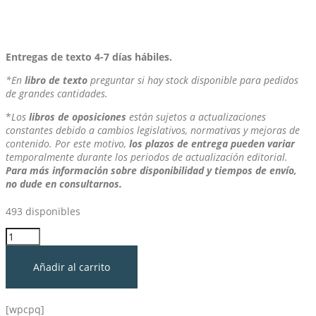
Entregas de texto 4-7 días hábiles.
*En
libro de texto
preguntar si hay stock disponible para pedidos
de grandes cantidades.
*
Los
libros de oposiciones
están sujetos a actualizaciones
constantes debido a cambios legislativos, normativas y mejoras de
contenido. Por este motivo,
los plazos de entrega pueden variar
temporalmente durante los periodos de actualización editorial.
Para más información sobre disponibilidad y tiempos de envío,
no dude en consultarnos.
493 disponibles
Temari
Processos
de
Añadir al carrito
Gestió
Administrativa
I
[wpcpq]