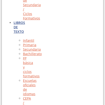
de
Secundaria
/
Ciclos
Formativos
LIBROS
DE
TEXTO
Infantil
Primaria
Secundaria
Bachillerato
FP
básica
y
ciclos
formativos
Escuelas
oficiales
de
idiomas
CEPA
/