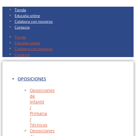
Ir
Tienda
al
Educalia online
contenido
Colabora con nosotros
Contacto
Tienda
Educalia online
Colabora con nosotros
Contacto
OPOSICIONES
Oposiciones
de
Infantil
/
Primaria
/
Técnicos
Oposiciones