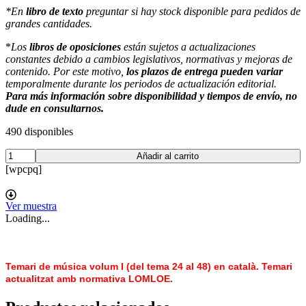
*En
libro de texto
preguntar si hay stock disponible para pedidos de
grandes cantidades.
*
Los
libros de oposiciones
están sujetos a actualizaciones
constantes debido a cambios legislativos, normativas y mejoras de
contenido. Por este motivo,
los plazos de entrega pueden variar
temporalmente durante los periodos de actualización editorial.
Para más información sobre disponibilidad y tiempos de envío, no
dude en consultarnos.
490 disponibles
Temari
Añadir al carrito
Música
[wpcpq]
secundària
II
(en
Ver muestra
català)
Loading...
cantidad
Temari de música volum I (del tema 24 al 48) en català. Temari
actualitzat amb normativa LOMLOE.