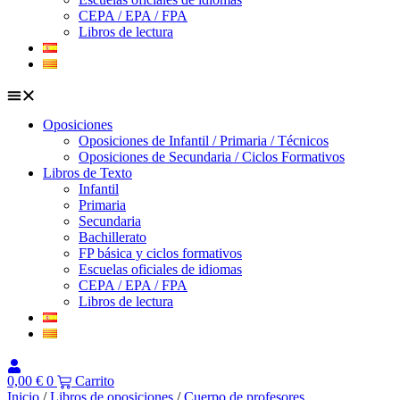
CEPA / EPA / FPA
Libros de lectura
Oposiciones
Oposiciones de Infantil / Primaria / Técnicos
Oposiciones de Secundaria / Ciclos Formativos
Libros de Texto
Infantil
Primaria
Secundaria
Bachillerato
FP básica y ciclos formativos
Escuelas oficiales de idiomas
CEPA / EPA / FPA
Libros de lectura
0,00
€
0
Carrito
Inicio
/
Libros de oposiciones
/
Cuerpo de profesores