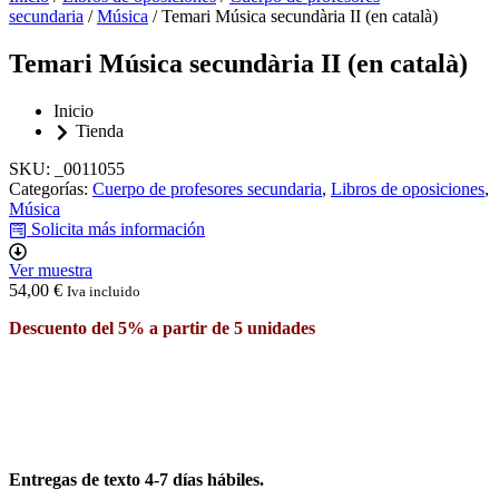
secundaria
/
Música
/ Temari Música secundària II (en català)
Temari Música secundària II (en català)
Inicio
Tienda
SKU:
_0011055
Categorías:
Cuerpo de profesores secundaria
,
Libros de oposiciones
,
Música
Solicita más información
Ver muestra
54,00
€
Iva incluido
Descuento del 5% a partir de 5 unidades
Entregas de texto 4-7 días hábiles.