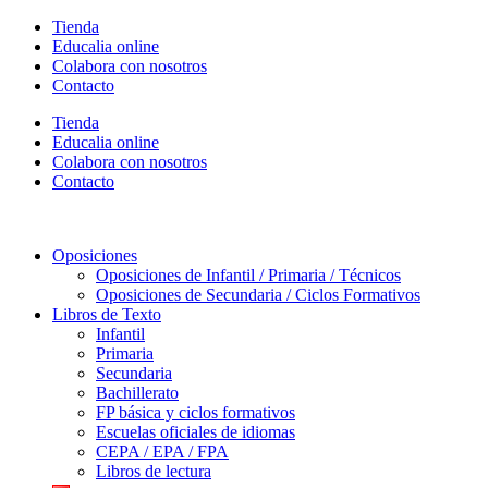
Ir
Tienda
al
Educalia online
contenido
Colabora con nosotros
Contacto
Tienda
Educalia online
Colabora con nosotros
Contacto
Oposiciones
Oposiciones de Infantil / Primaria / Técnicos
Oposiciones de Secundaria / Ciclos Formativos
Libros de Texto
Infantil
Primaria
Secundaria
Bachillerato
FP básica y ciclos formativos
Escuelas oficiales de idiomas
CEPA / EPA / FPA
Libros de lectura