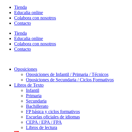
Ir
Tienda
al
Educalia online
contenido
Colabora con nosotros
Contacto
Tienda
Educalia online
Colabora con nosotros
Contacto
Oposiciones
Oposiciones de Infantil / Primaria / Técnicos
Oposiciones de Secundaria / Ciclos Formativos
Libros de Texto
Infantil
Primaria
Secundaria
Bachillerato
FP básica y ciclos formativos
Escuelas oficiales de idiomas
CEPA / EPA / FPA
Libros de lectura