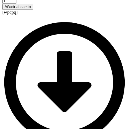
Orientació
Añadir al carrito
Educativa
[wpcpq]
I
-
versió
Catalunya
(1-
23)
cantidad