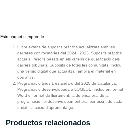
Este paquet comprende:
Llibre extens de supòsits pràctics actualitzats amb les
darreres convocatòries del 2024 i 2025. Supòsits pràctics
actuals i resolts basats en els criteris de qualificació dels
darrers tribunals. Supòsits de totes les comunitats. Inclou
una versió digital que actualitza i amplia el material en
dos anys.
Programació tipus 1 estàndard del 2025 de Catalunya.
Programació desenvolupada a LOMLOE. Inclou en format
Word el format de lliurament, la defensa oral de la
programació i el desenvolupament oral per escrit de cada
unitat i situació d’aprenentatge.
Productos relacionados