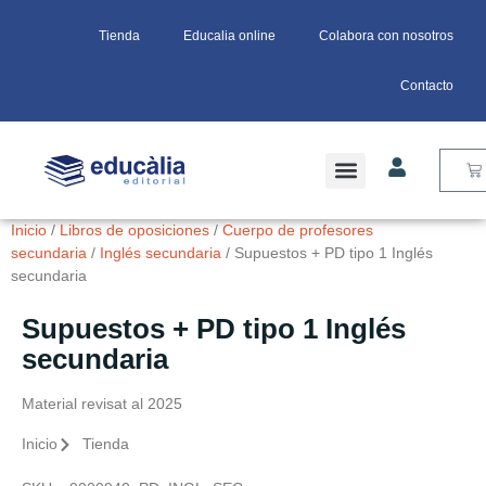
Tienda
Educalia online
Colabora con nosotros
Contacto
Inicio
/
Libros de oposiciones
/
Cuerpo de profesores
secundaria
/
Inglés secundaria
/ Supuestos + PD tipo 1 Inglés
secundaria
Supuestos + PD tipo 1 Inglés
secundaria
Material revisat al 2025
Inicio
Tienda