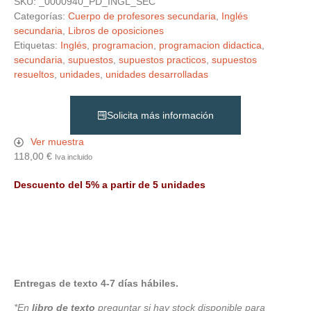
SKU:
_0000940_PD_INGL_SEC
Categorías:
Cuerpo de profesores secundaria
,
Inglés
secundaria
,
Libros de oposiciones
Etiquetas:
Inglés
,
programacion
,
programacion didactica
,
secundaria
,
supuestos
,
supuestos practicos
,
supuestos
resueltos
,
unidades
,
unidades desarrolladas
Solicita más información
Ver muestra
118,00
€
Iva incluido
Descuento del 5% a partir de 5 unidades
Entregas de texto 4-7 días hábiles.
*En
libro de texto
preguntar si hay stock disponible para