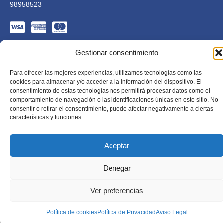
98958523
Gestionar consentimiento
Para ofrecer las mejores experiencias, utilizamos tecnologías como las
cookies para almacenar y/o acceder a la información del dispositivo. El
consentimiento de estas tecnologías nos permitirá procesar datos como el
comportamiento de navegación o las identificaciones únicas en este sitio. No
consentir o retirar el consentimiento, puede afectar negativamente a ciertas
Educàlia Editorial S.L. está adaptada en cumplimiento de
la LSSI-CE, RGPD y LOPD. 2023 . Todos los derechos
características y funciones.
reservados
Diseñado por Mkolid
Aceptar
Denegar
Ver preferencias
Política de cookies
Política de Privacidad
Aviso Legal