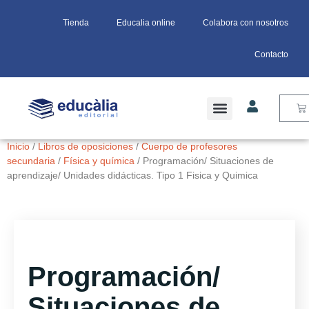
Tienda
Educalia online
Colabora con nosotros
Contacto
Inicio
/
Libros de oposiciones
/
Cuerpo de profesores
secundaria
/
Física y química
/ Programación/ Situaciones de
aprendizaje/ Unidades didácticas. Tipo 1 Fisica y Quimica
Programación/
Situaciones de