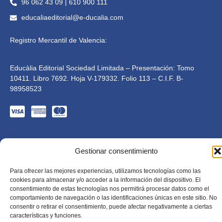
96 062 43 09 | 610 900 111
educaliaeditorial@e-ducalia.com
Registro Mercantil de Valencia:
Educàlia Editorial Sociedad Limitada – Presentación: Tomo
10411. Libro 7692. Hoja V-179332. Folio 113 – C.I.F. B-
98958523
Gestionar consentimiento
Para ofrecer las mejores experiencias, utilizamos tecnologías como las
cookies para almacenar y/o acceder a la información del dispositivo. El
consentimiento de estas tecnologías nos permitirá procesar datos como el
Educàlia Editorial S.L. está adaptada en cumplimiento de
comportamiento de navegación o las identificaciones únicas en este sitio. No
la LSSI-CE, RGPD y LOPD. 2023 . Todos los derechos
consentir o retirar el consentimiento, puede afectar negativamente a ciertas
reservados
Diseñado por Mkolid
características y funciones.