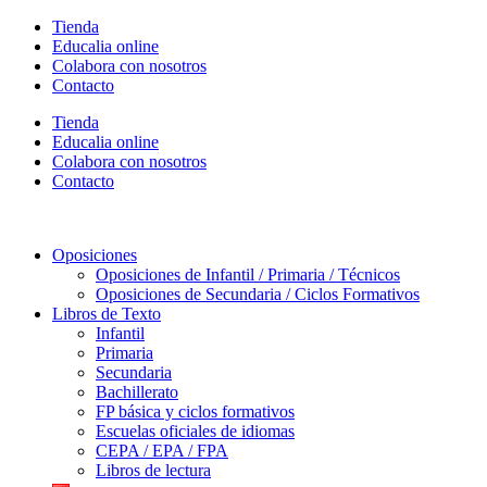
Ir
Tienda
al
Educalia online
contenido
Colabora con nosotros
Contacto
Tienda
Educalia online
Colabora con nosotros
Contacto
Oposiciones
Oposiciones de Infantil / Primaria / Técnicos
Oposiciones de Secundaria / Ciclos Formativos
Libros de Texto
Infantil
Primaria
Secundaria
Bachillerato
FP básica y ciclos formativos
Escuelas oficiales de idiomas
CEPA / EPA / FPA
Libros de lectura