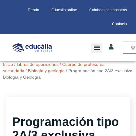
Tienda
Educalia online
Colabora con nosotros
Contacto
Inicio
/
Libros de oposiciones
/
Cuerpo de profesores
secundaria
/
Biología y geología
/ Programación tipo 2A/3 exclusiva
Biología y Geología
Programación tipo
2A/3 exclusiva