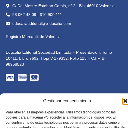
C/ Del Mestre Esteban Catalá, nº 2 - Bis, 46010 Valencia
96 062 43 09 | 610 900 111
educaliaeditorial@e-ducalia.com
Registro Mercantil de Valencia:
Educàlia Editorial Sociedad Limitada – Presentación: Tomo
10411. Libro 7692. Hoja V-179332. Folio 113 – C.I.F. B-
98958523
Gestionar consentimiento
Para ofrecer las mejores experiencias, utilizamos tecnologías como las
cookies para almacenar y/o acceder a la información del dispositivo. El
consentimiento de estas tecnologías nos permitirá procesar datos como el
Educàlia Editorial S.L. está adaptada en cumplimiento de
comportamiento de navegación o las identificaciones únicas en este sitio. No