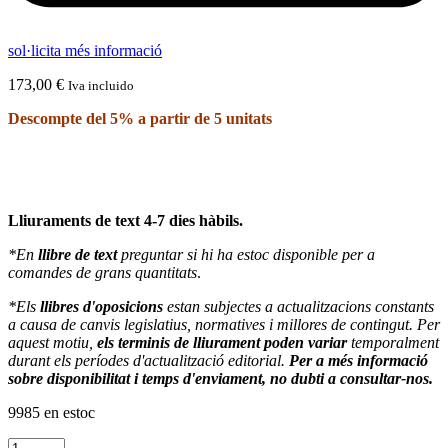
sol·licita més informació
173,00
€
Iva incluido
Descompte del 5% a partir de 5 unitats
Lliuraments de text 4-7 dies hàbils.
*En
llibre de text
preguntar si hi ha estoc disponible per a
comandes de grans quantitats
.
*Els
llibres d'oposicions
estan subjectes a actualitzacions constants
a causa de canvis legislatius, normatives i millores de contingut. Per
aquest motiu,
els terminis de lliurament poden variar
temporalment
durant els períodes d'actualització editorial.
Per a més informació
sobre disponibilitat i temps d'enviament, no dubti a consultar-nos.
9985 en estoc
quantitat