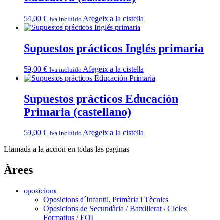
54,00
€
Afegeix a la cistella
Iva incluido
Supuestos prácticos Inglés primaria
59,00
€
Afegeix a la cistella
Iva incluido
Supuestos prácticos Educación
Primaria (castellano)
59,00
€
Afegeix a la cistella
Iva incluido
Llamada a la accion en todas las paginas
Àrees
oposicions
Oposicions d´Infantil, Primària i Tècnics
Oposicions de Secundària / Batxillerat / Cicles
Formatius / EOI