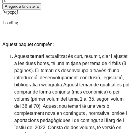
de
Afegeix a la cistella
Temario
[wpcpq]
+
Supuestos
Loading...
prácticos
Música
(castellano)
Aquest paquet comprèn:
Aquest
temari
actualitzat és curt, resumit, clar i ajustat
a les dues hores, té una mitjana per tema de 4 folis (8
pàgines). El temari es desenvolupa a través d’una
introducció, desenvolupament, conclusió, legislació,
bibliografia i webgrafia.
Aquest temari de qualitat es pot
comprar de forma conjunta (més econòmica) o per
volums (primer volum del tema 1 al 35, segon volum
del 36 al 70).
Aquest nou temari té una versió
completament nova en continguts , normativa lomloe i
aportacions pedagògiques i de contingut al llarg de l
´estiu del 2022. Consta de dos volums, té versió en