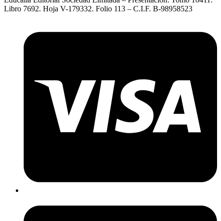
Libro 7692. Hoja V-179332. Folio 113 – C.I.F. B-98958523