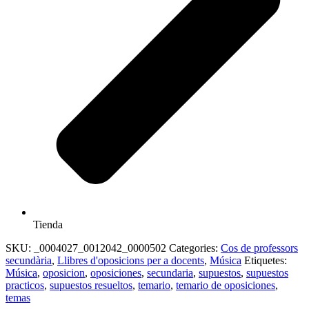
Tienda
SKU:
_0004027_0012042_0000502
Categories:
Cos de professors
secundària
,
Llibres d'oposicions per a docents
,
Música
Etiquetes:
Música
,
oposicion
,
oposiciones
,
secundaria
,
supuestos
,
supuestos
practicos
,
supuestos resueltos
,
temario
,
temario de oposiciones
,
temas