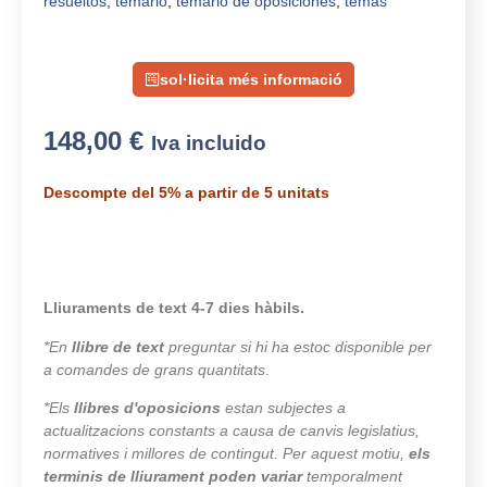
resueltos
,
temario
,
temario de oposiciones
,
temas
sol·licita més informació
148,00
€
Iva incluido
Descompte del 5% a partir de 5 unitats
Lliuraments de text 4-7 dies hàbils.
*En
llibre de text
preguntar si hi ha estoc disponible per
a comandes de grans quantitats
.
*Els
llibres d'oposicions
estan subjectes a
actualitzacions constants a causa de canvis legislatius,
normatives i millores de contingut. Per aquest motiu,
els
terminis de lliurament poden variar
temporalment