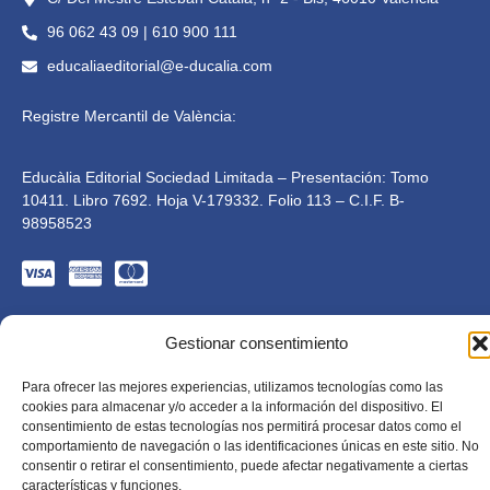
96 062 43 09 | 610 900 111
educaliaeditorial@e-ducalia.com
Registre Mercantil de València:
Educàlia Editorial Sociedad Limitada – Presentación: Tomo
10411. Libro 7692. Hoja V-179332. Folio 113 – C.I.F. B-
98958523
Gestionar consentimiento
Educàlia Editorial S.L. està adaptada en compliment de la LSSI-
Para ofrecer las mejores experiencias, utilizamos tecnologías como las
CE, RGPD i LOPD. 2023 . Tots els drets reservats
cookies para almacenar y/o acceder a la información del dispositivo. El
Dissenyat per Mkolid
consentimiento de estas tecnologías nos permitirá procesar datos como el
comportamiento de navegación o las identificaciones únicas en este sitio. No
consentir o retirar el consentimiento, puede afectar negativamente a ciertas
características y funciones.