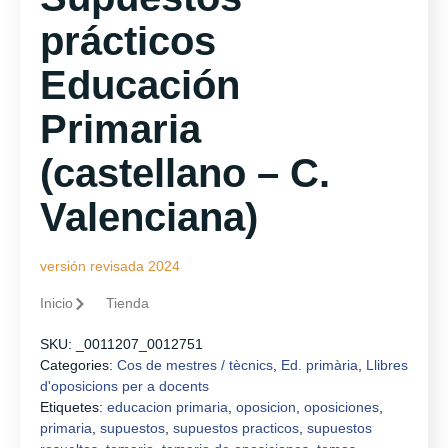
prácticos
Educación
Primaria
(castellano – C.
Valenciana)
versión revisada 2024
Inicio
Tienda
SKU:
_0011207_0012751
Categories:
Cos de mestres / tècnics
,
Ed. primària
,
Llibres
d'oposicions per a docents
Etiquetes:
educacion primaria
,
oposicion
,
oposiciones
,
primaria
,
supuestos
,
supuestos practicos
,
supuestos