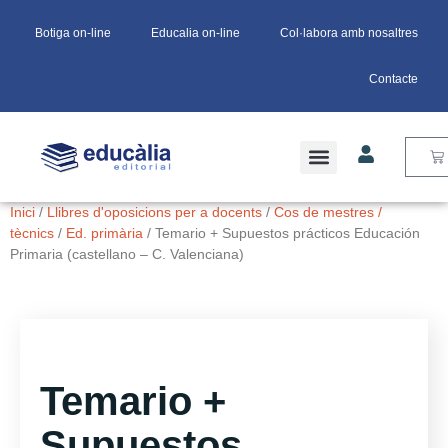
Botiga on-line
Educalia on-line
Col·labora amb nosaltres
Contacte
Inici
/
Llibres d'oposicions per a docents
/
Cos de mestres /
tècnics
/
Ed. primària
/ Temario + Supuestos prácticos Educación
Primaria (castellano – C. Valenciana)
Temario +
Supuestos