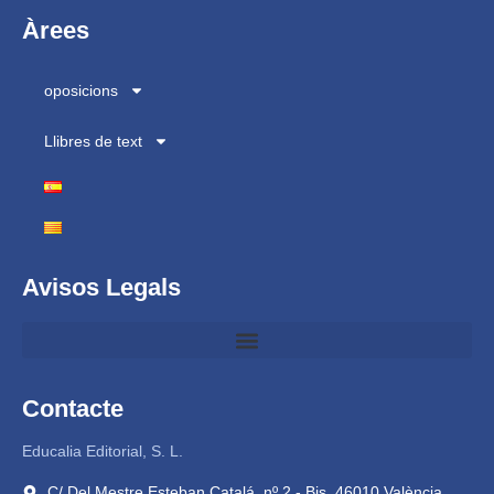
Àrees
oposicions
Llibres de text
Avisos Legals
Contacte
Educalia Editorial, S. L.
C/ Del Mestre Esteban Catalá, nº 2 - Bis, 46010 València