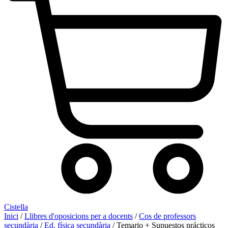
Cistella
Inici
/
Llibres d'oposicions per a docents
/
Cos de professors
secundària
/
Ed. física secundària
/ Temario + Supuestos prácticos