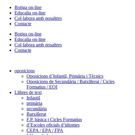
Vés
Botiga on-line
al
Educalia on-line
contingut
Col·labora amb nosaltres
Contacte
Botiga on-line
Educalia on-line
Col·labora amb nosaltres
Contacte
oposicions
Oposicions d´Infantil, Primària i Tècnics
Oposicions de Secundària / Batxillerat / Cicles
Formatius / EOI
Llibres de text
Infantil
primària
secundària
Batxillerat
F.P. bàsica i Cicles Formatius
d’Escoles oficials d’idiomes
CEPA / EPA / FPA