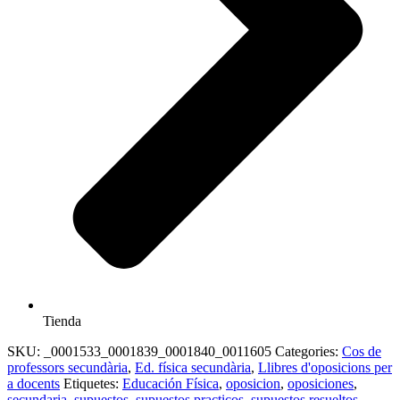
Tienda
SKU:
_0001533_0001839_0001840_0011605
Categories:
Cos de
professors secundària
,
Ed. física secundària
,
Llibres d'oposicions per
a docents
Etiquetes:
Educación Física
,
oposicion
,
oposiciones
,
secundaria
,
supuestos
,
supuestos practicos
,
supuestos resueltos
,