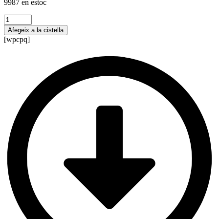
9987 en estoc
quantitat
de
Afegeix a la cistella
Temario
[wpcpq]
+
Supuestos
prácticos
Educación
Física
secundaria
(castellano)