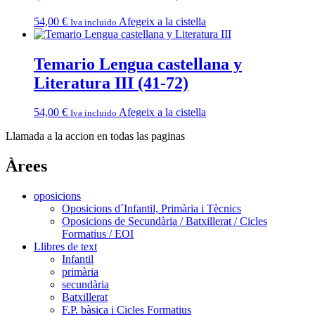
54,00
€
Afegeix a la cistella
Iva incluido
Temario Lengua castellana y
Literatura III (41-72)
54,00
€
Afegeix a la cistella
Iva incluido
Llamada a la accion en todas las paginas
Àrees
oposicions
Oposicions d´Infantil, Primària i Tècnics
Oposicions de Secundària / Batxillerat / Cicles
Formatius / EOI
Llibres de text
Infantil
primària
secundària
Batxillerat
F.P. bàsica i Cicles Formatius