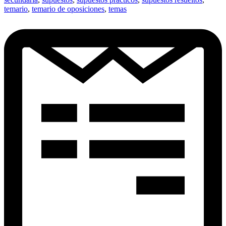
temario
,
temario de oposiciones
,
temas