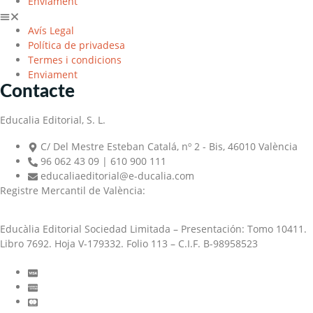
Enviament
Avís Legal
Política de privadesa
Termes i condicions
Enviament
Contacte
Educalia Editorial, S. L.
C/ Del Mestre Esteban Catalá, nº 2 - Bis, 46010 València
96 062 43 09 | 610 900 111
educaliaeditorial@e-ducalia.com
Registre Mercantil de València:
Educàlia Editorial Sociedad Limitada – Presentación: Tomo 10411.
Libro 7692. Hoja V-179332. Folio 113 – C.I.F. B-98958523