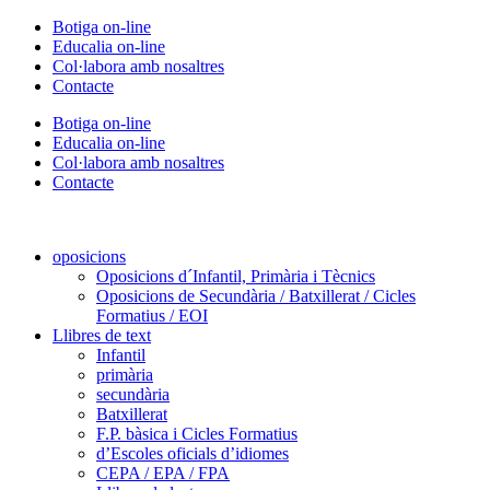
Vés
Botiga on-line
al
Educalia on-line
contingut
Col·labora amb nosaltres
Contacte
Botiga on-line
Educalia on-line
Col·labora amb nosaltres
Contacte
oposicions
Oposicions d´Infantil, Primària i Tècnics
Oposicions de Secundària / Batxillerat / Cicles
Formatius / EOI
Llibres de text
Infantil
primària
secundària
Batxillerat
F.P. bàsica i Cicles Formatius
d’Escoles oficials d’idiomes
CEPA / EPA / FPA