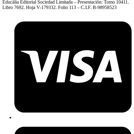
Educàlia Editorial Sociedad Limitada – Presentación: Tomo 10411.
Libro 7692. Hoja V-179332. Folio 113 – C.I.F. B-98958523