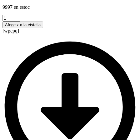
9997 en estoc
quantitat
de
Afegeix a la cistella
Supuestos
[wpcpq]
+
PD
tipo
1
Biología
y
Geología
(castellano)