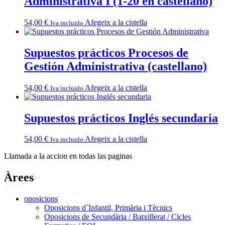
Administrativa I (1-20 en castellano)
54,00
€
Afegeix a la cistella
Iva incluido
Supuestos prácticos Procesos de
Gestión Administrativa (castellano)
54,00
€
Afegeix a la cistella
Iva incluido
Supuestos prácticos Inglés secundaria
54,00
€
Afegeix a la cistella
Iva incluido
Llamada a la accion en todas las paginas
Àrees
oposicions
Oposicions d´Infantil, Primària i Tècnics
Oposicions de Secundària / Batxillerat / Cicles