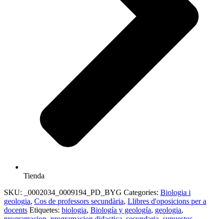
Tienda
SKU:
_0002034_0009194_PD_BYG
Categories:
Biologia i
geologia
,
Cos de professors secundària
,
Llibres d'oposicions per a
docents
Etiquetes:
biologia
,
Biología y geología
,
geologia
,
programacion
,
programacion didactica
,
secundaria
,
supuestos
,