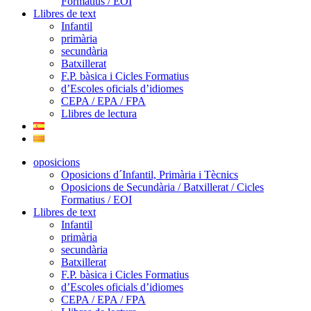
Formatius / EOI
Llibres de text
Infantil
primària
secundària
Batxillerat
F.P. bàsica i Cicles Formatius
d’Escoles oficials d’idiomes
CEPA / EPA / FPA
Llibres de lectura
oposicions
Oposicions d´Infantil, Primària i Tècnics
Oposicions de Secundària / Batxillerat / Cicles
Formatius / EOI
Llibres de text
Infantil
primària
secundària
Batxillerat
F.P. bàsica i Cicles Formatius
d’Escoles oficials d’idiomes
CEPA / EPA / FPA