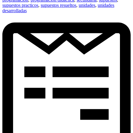
supuestos practicos
,
supuestos resueltos
,
unidades
,
unidades
desarrolladas