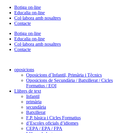
Vés
Botiga on-line
al
Educalia on-line
contingut
Col·labora amb nosaltres
Contacte
Botiga on-line
Educalia on-line
Col·labora amb nosaltres
Contacte
oposicions
Oposicions d´Infantil, Primària i Tècnics
Oposicions de Secundària / Batxillerat / Cicles
Formatius / EOI
Llibres de text
Infantil
primària
secundària
Batxillerat
F.P. bàsica i Cicles Formatius
d’Escoles oficials d’idiomes
CEPA / EPA / FPA