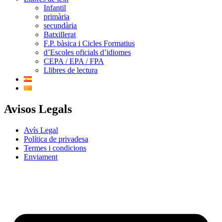
Infantil
primària
secundària
Batxillerat
F.P. bàsica i Cicles Formatius
d’Escoles oficials d’idiomes
CEPA / EPA / FPA
Llibres de lectura
Avisos Legals
Avís Legal
Política de privadesa
Termes i condicions
Enviament