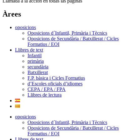
Llamada a la accion en todas las paginas
Àrees
oposicions
Oposicions d´Infantil, Primària i Tècnics
Oposicions de Secundària / Batxillerat / Cicles
Formatius / EOI
Llibres de text
Infantil
primària
secundària
Batxillerat
F.P. bàsica i Cicles Formatius
d’Escoles oficials d’idiomes
CEPA / EPA / FPA
Llibres de lectura
oposicions
Oposicions d´Infantil, Primària i Tècnics
Oposicions de Secundària / Batxillerat / Cicles
Formatius / EOI
Llibres de text